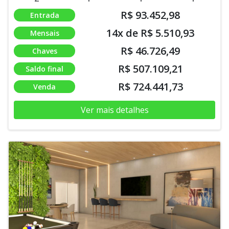
R$ 93.452,98
Entrada
14x de R$ 5.510,93
Mensais
R$ 46.726,49
Chaves
R$ 507.109,21
Saldo final
R$ 724.441,73
Venda
Ver mais detalhes