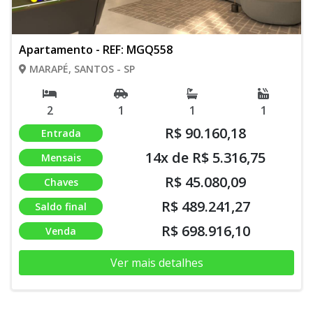
Apartamento - REF: MGQ558
MARAPÉ, SANTOS - SP
2
1
1
1
R$ 90.160,18
Entrada
14x de R$ 5.316,75
Mensais
R$ 45.080,09
Chaves
R$ 489.241,27
Saldo final
R$ 698.916,10
Venda
Ver mais detalhes