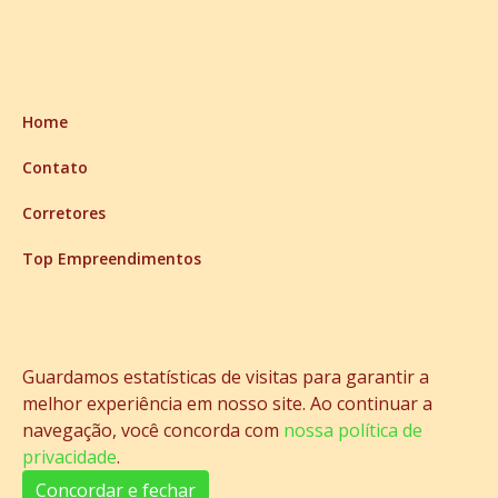
Home
Contato
Corretores
Top Empreendimentos
Aceita Permuta
Andar Alto
Guardamos estatísticas de visitas para garantir a
Top 9 Financiamento Bancário
melhor experiência em nosso site. Ao continuar a
navegação, você concorda com
nossa política de
Top 9 Financiamento Direto
privacidade
.
Top 9 Vista Total para o Mar
Concordar e fechar