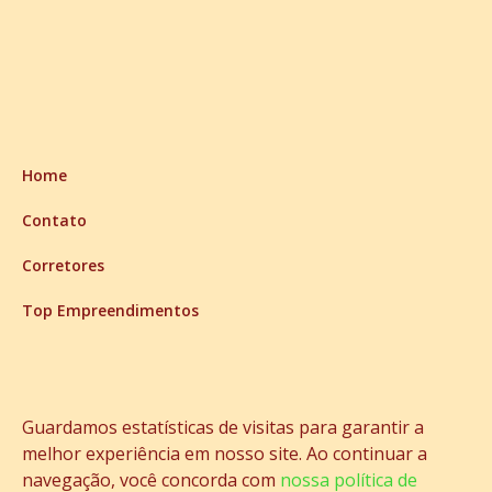
Home
Contato
Corretores
Top Empreendimentos
Aceita Permuta
Andar Alto
Guardamos estatísticas de visitas para garantir a
Top 9 Financiamento Bancário
melhor experiência em nosso site. Ao continuar a
navegação, você concorda com
nossa política de
Top 9 Financiamento Direto