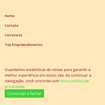
Home
Contato
Corretores
Top Empreendimentos
Aceita Permuta
Andar Alto
Guardamos estatísticas de visitas para garantir a
Top 9 Financiamento Bancário
melhor experiência em nosso site. Ao continuar a
navegação, você concorda com
nossa política de
Top 9 Financiamento Direto
privacidade
.
Top 9 Vista Total para o Mar
Concordar e fechar
2