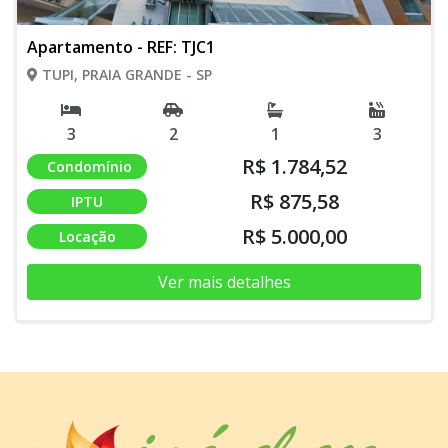
Apartamento - REF: TJC1
TUPI, PRAIA GRANDE - SP
3
2
1
3
R$ 1.784,52
Condomínio
R$ 875,58
IPTU
R$ 5.000,00
Locação
Ver mais detalhes