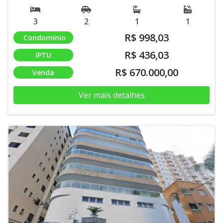
3
2
1
1
R$ 998,03
Condomínio
R$ 436,03
IPTU
R$ 670.000,00
Venda
Ver mais detalhes