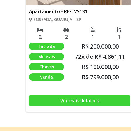
Apartamento - REF: VS131
ENSEADA, GUARUJA - SP
2
2
1
1
R$ 200.000,00
Entrada
72x de R$ 4.861,11
Mensais
R$ 100.000,00
Chaves
R$ 799.000,00
Venda
Ver mais detalhes