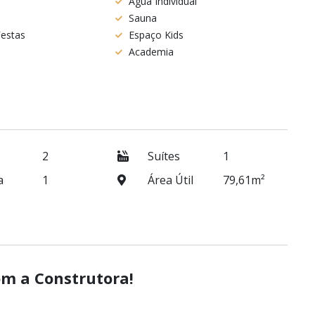
Água Individual
Sauna
Festas
Espaço Kids
Academia
o
2
Suítes
1
a
1
Área Útil
79,61m²
om a Construtora!